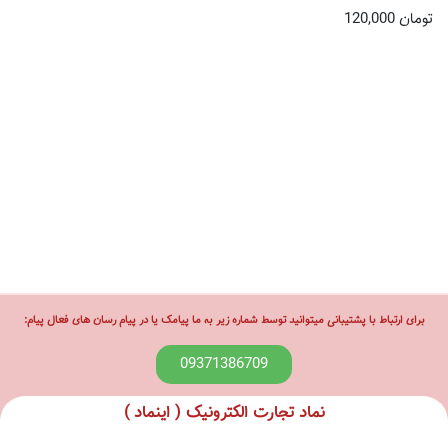
تومان
120,000
برای ارتباط با پشتیبانی میتوانید توسط شماره زیر به ما پیامک یا در پیام رسان های فعال پیام:
09371386709
نماد تجارت الکترونیک ( اینماد )