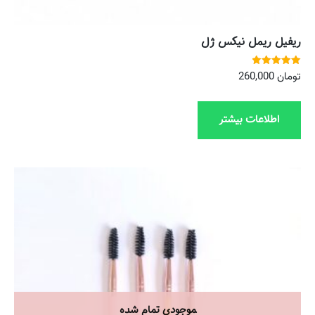
ریفیل ریمل نیکس ژل
نمره
تومان
260,000
5.00
از 5
اطلاعات بیشتر