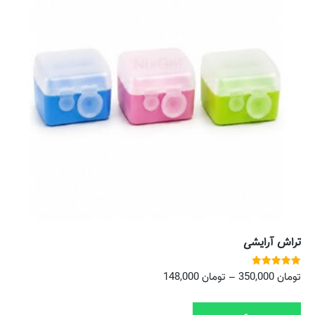
تراش آرایشی
نمره
تومان
350,000
–
تومان
148,000
5.00
از 5