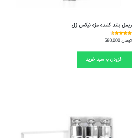
ریمل بلند کننده مژه نیکس ژل
نمره
تومان
580,000
4.57
از 5
افزودن به سبد خرید