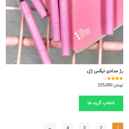
رژ مدادی نیکس ژل
نمره
تومان
325,000
4.00
از 5
انتخاب گزینه ها
←
4
3
2
1