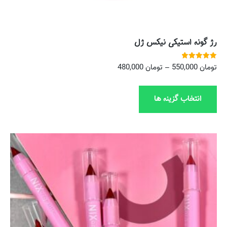
رژ گونه استیکی نیکس ژل
نمره
تومان
550,000
–
تومان
480,000
5.00
از 5
انتخاب گزینه ها