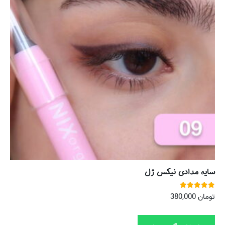
سایه مدادی نیکس ژل
نمره
تومان
380,000
5.00
از 5