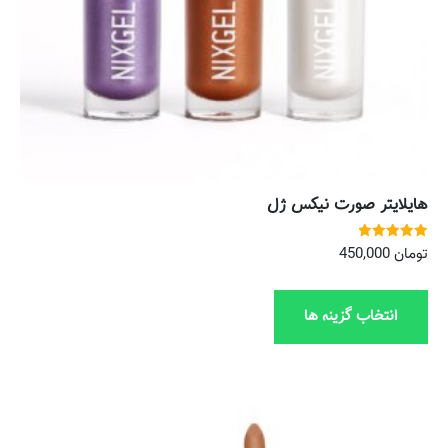
هایلایتر صورت نیکس ژل
نمره
تومان
450,000
5.00
از 5
انتخاب گزینه ها