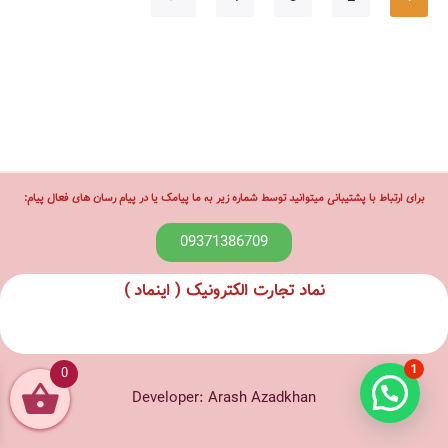
برای ارتباط با پشتیبانی میتوانید توسط شماره زیر به ما پیامک یا در پیام رسان های فعال پیام:
09371386709
نماد تجارت الکترونیک ( اینماد )
1
0
Developer: Arash Azadkhan