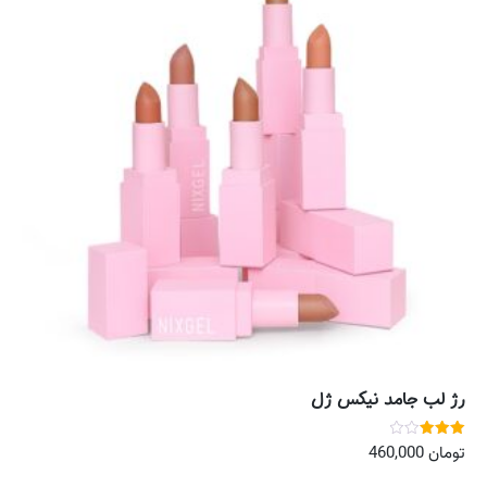
رژ لب جامد نیکس ژل
نمره
تومان
460,000
3.00
از 5